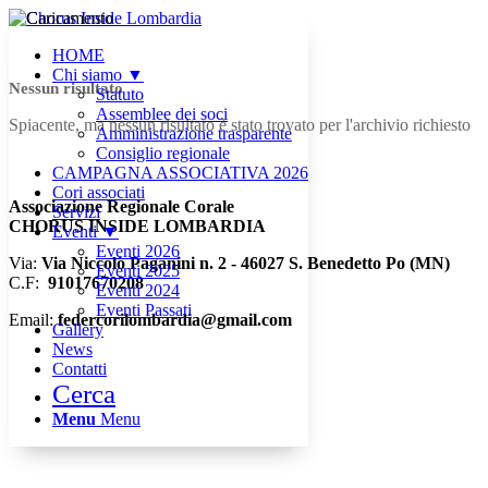
HOME
Chi siamo ▼
Nessun risultato
Statuto
Assemblee dei soci
Spiacente, ma nessun risultato è stato trovato per l'archivio richiesto
Amministrazione trasparente
Consiglio regionale
CAMPAGNA ASSOCIATIVA 2026
Cori associati
Associazione Regionale Corale
Servizi
CHORUS INSIDE LOMBARDIA
Eventi ▼
Eventi 2026
Via:
Via Niccolò Paganini n. 2 - 46027 S. Benedetto Po (MN)
Eventi 2025
C.F:
91017670208
Eventi 2024
Eventi Passati
Email:
federcorilombardia@gmail.com
Gallery
News
Contatti
Cerca
Menu
Menu