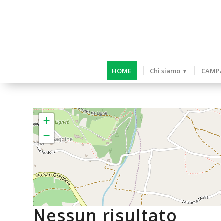
HOME
Chi siamo ▼
CAMPA
+
−
Nessun risultato