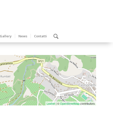
Gallery
News
Contatti
Leaflet
| ©
OpenStreetMap
contributors