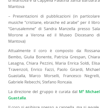
di Mantova e la Cappella Palatina Santa Barbara a
Mantova
– Presentazioni di pubblicazioni (in particolare
musiche “cristiane, ebraiche ed arabe” per il libro
“Gerusalemme” di Sandra Manzella presso Sala
Morone a Verona ed il Museo Diocesano di
Mantova)
Attualmente il coro è composto da: Rossana
Bembo, Giulia Bonente, Patrizia Grespan, Chiara
Lasagna, Chiara Pezzini, Maria Enrica Soldi, Elisa
Travenzoli, Enrico Fazzi, Paolo Girardi, Michael
Guastalla, Marco Morselli, Francesco Negrelli,
Gabriele Rebecchi, Stefano Roncaia.
La direzione del gruppo è curata dal
M° Michael
Guastalla
.
Il coro si esibisce spesso a cappella, ma si avvale,