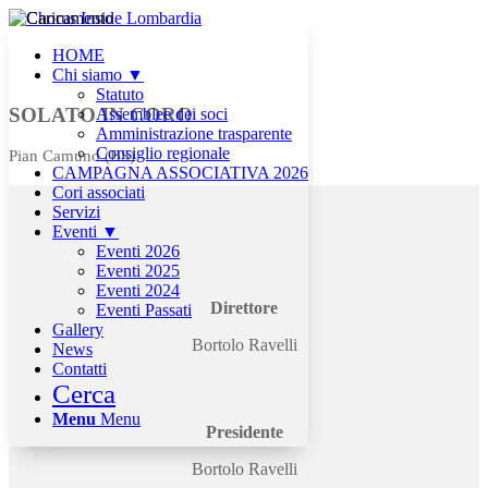
HOME
Chi siamo ▼
Statuto
SOLATO IN CORO
Assemblee dei soci
Amministrazione trasparente
Consiglio regionale
Pian Camuno (BS)
CAMPAGNA ASSOCIATIVA 2026
Cori associati
Servizi
Eventi ▼
Eventi 2026
Eventi 2025
Eventi 2024
Direttore
Eventi Passati
Gallery
Bortolo Ravelli
News
Contatti
Cerca
Menu
Menu
Presidente
Bortolo Ravelli