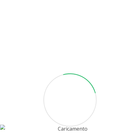
Condividi questo articolo
Associazione Regionale Corale
CHORUS INSIDE LOMBARDIA
Via:
Via Niccolò Paganini n. 2 - 46027 S. Benedetto
Po (MN)
C.F:
91017670208