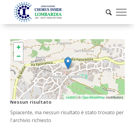
+
−
Leaflet
| ©
OpenStreetMap
contributors
Nessun risultato
Spiacente, ma nessun risultato è stato trovato per
l'archivio richiesto