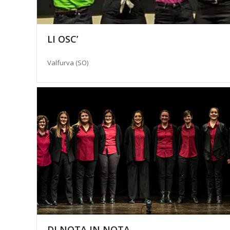
LI OSC’
Valfurva (SO)
DI NOTA IN NOTA