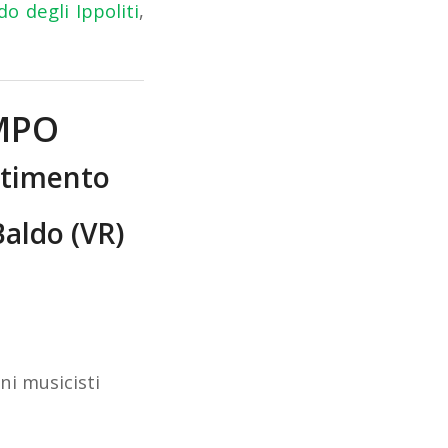
o degli Ippoliti
,
AMPO
rtimento
Baldo (VR)
ni musicisti