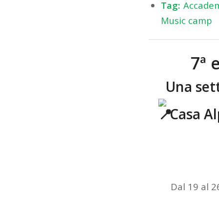
Tag:
Accadem
Music camp
7ª 
Una set
Casa Alp
Dal 19 al 2